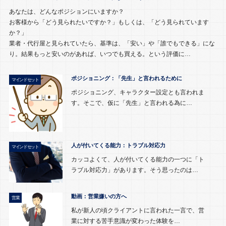
あなたは、どんなポジションにいますか？
お客様から「どう見られたいですか？」もしくは、「どう見られています
か？」
業者・代行屋と見られていたら、基準は、「安い」や「誰でもできる」にな
り。結果もっと安いのがあれば、いつでも買える。という評価に…
ポジショニング：「先生」と言われるために
マインドセット
ポジショニング、キャラクター設定とも言われま
す。そこで、仮に「先生」と言われる為に…
人が付いてくる能力：トラブル対応力
マインドセット
カッコよくて、人が付いてくる能力の一つに「ト
ラブル対応力」があります。そう思ったのは…
動画：営業嫌いの方へ
営業
私が新人の頃クライアントに言われた一言で、営
業に対する苦手意識が変わった体験を…