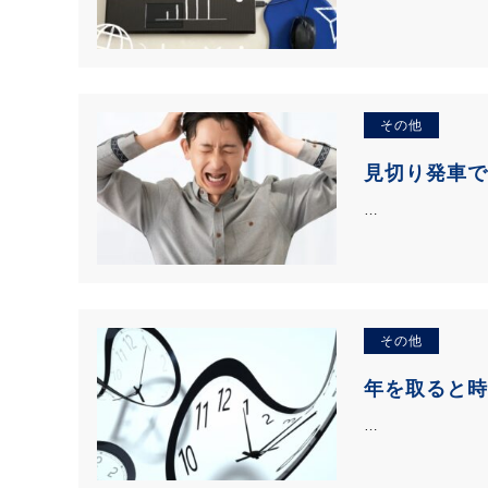
その他
見切り発車で
…
その他
年を取ると時
…