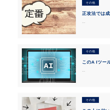
その他
正攻法では成
…
その他
このA Iツー
…
その他