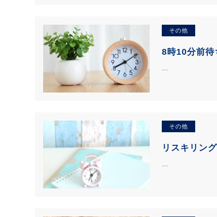
その他
8時10分前
…
その他
リスキリング
…