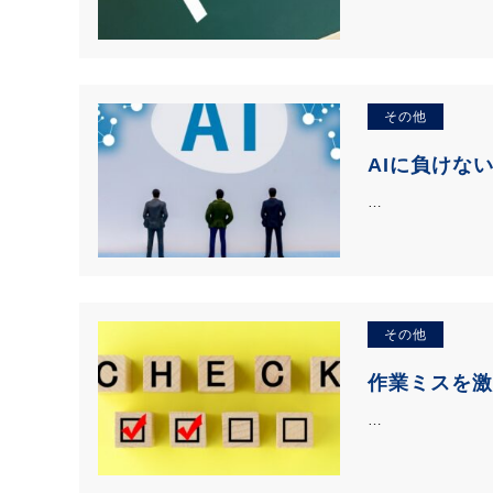
その他
AIに負けな
…
その他
作業ミスを激
…