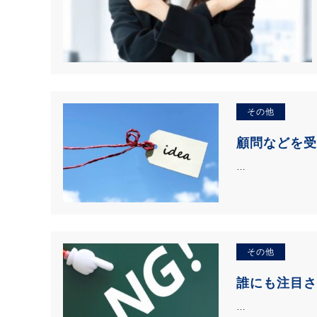
その他
顧問などを
…
その他
誰にも注目さ
…