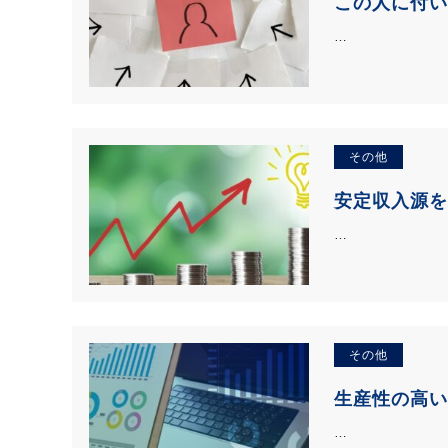
この人に付い
…
その他
安定収入源
…
その他
生産性の高い
…