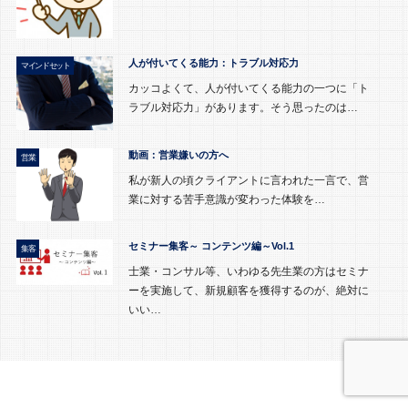
人が付いてくる能力：トラブル対応力
マインドセット
カッコよくて、人が付いてくる能力の一つに「ト
ラブル対応力」があります。そう思ったのは…
動画：営業嫌いの方へ
営業
私が新人の頃クライアントに言われた一言で、営
業に対する苦手意識が変わった体験を…
セミナー集客～ コンテンツ編～Vol.1
集客
士業・コンサル等、いわゆる先生業の方はセミナ
ーを実施して、新規顧客を獲得するのが、絶対に
いい…