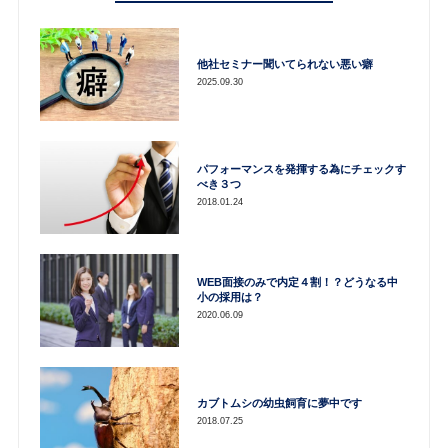
他社セミナー聞いてられない悪い癖
2025.09.30
パフォーマンスを発揮する為にチェックす
べき３つ
2018.01.24
WEB面接のみで内定４割！？どうなる中
小の採用は？
2020.06.09
カブトムシの幼虫飼育に夢中です
2018.07.25