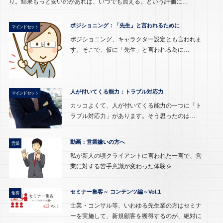
り。結果もっと安いのがあれば、いつでも買える。という評価に…
ポジショニング：「先生」と言われるために
マインドセット
ポジショニング、キャラクター設定とも言われま
す。そこで、仮に「先生」と言われる為に…
人が付いてくる能力：トラブル対応力
マインドセット
カッコよくて、人が付いてくる能力の一つに「ト
ラブル対応力」があります。そう思ったのは…
動画：営業嫌いの方へ
営業
私が新人の頃クライアントに言われた一言で、営
業に対する苦手意識が変わった体験を…
セミナー集客～ コンテンツ編～Vol.1
集客
士業・コンサル等、いわゆる先生業の方はセミナ
ーを実施して、新規顧客を獲得するのが、絶対に