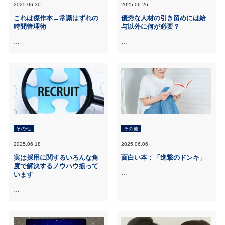
2025.06.30
2025.06.26
これは傑作本→常識はずれの
優秀な人材の引き留めには給
時間管理術
与以外に何が必要？
…
…
その他
その他
2025.06.18
2025.06.06
実は採用に関するいろんな角
面白い本：「進撃のドンキ」
度で解決するノウハウ揃って
…
います
…