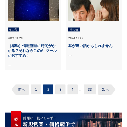
その他
その他
2024.11.28
2024.11.22
（感動）情報整理に時間がか
耳が痛い話かもしれません
かる？それならこのA Iツール
…
がおすすめ！
…
前へ
1
2
3
4
…
33
次へ