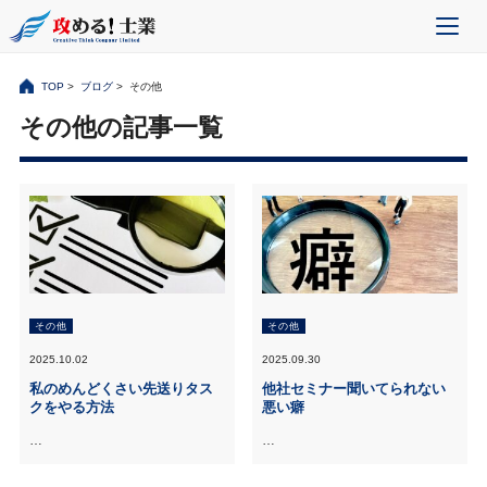
TOP
>
ブログ
> その他
その他の記事一覧
その他
その他
2025.10.02
2025.09.30
私のめんどくさい先送りタス
他社セミナー聞いてられない
クをやる方法
悪い癖
…
…