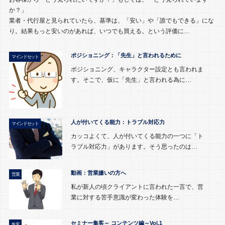
か？」
業者・代行屋と見られていたら、基準は、「安い」や「誰でもできる」にな
り。結果もっと安いのがあれば、いつでも買える。という評価に…
ポジショニング：「先生」と言われるために
マインドセット
ポジショニング、キャラクター設定とも言われま
す。そこで、仮に「先生」と言われる為に…
人が付いてくる能力：トラブル対応力
マインドセット
カッコよくて、人が付いてくる能力の一つに「ト
ラブル対応力」があります。そう思ったのは…
動画：営業嫌いの方へ
営業
私が新人の頃クライアントに言われた一言で、営
業に対する苦手意識が変わった体験を…
セミナー集客～ コンテンツ編～Vol.1
集客