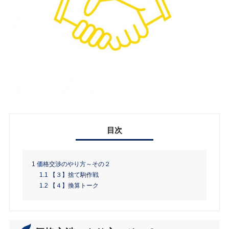
目次
1
価格交渉のやり方～その２
1.1
【３】捨て駒作戦
1.2
【４】換算トーク