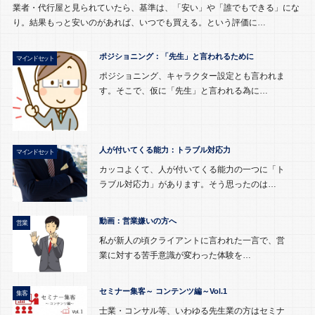
業者・代行屋と見られていたら、基準は、「安い」や「誰でもできる」にな
り。結果もっと安いのがあれば、いつでも買える。という評価に…
ポジショニング：「先生」と言われるために
マインドセット
ポジショニング、キャラクター設定とも言われま
す。そこで、仮に「先生」と言われる為に…
人が付いてくる能力：トラブル対応力
マインドセット
カッコよくて、人が付いてくる能力の一つに「ト
ラブル対応力」があります。そう思ったのは…
動画：営業嫌いの方へ
営業
私が新人の頃クライアントに言われた一言で、営
業に対する苦手意識が変わった体験を…
セミナー集客～ コンテンツ編～Vol.1
集客
士業・コンサル等、いわゆる先生業の方はセミナ