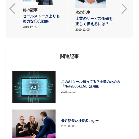
前の記事
次の記事
セールストークよりも
士業のサービス価値を
強力な〇〇戦略
正しく伝えるには？
2019.12.05
2019.12.05
関連記事
このA Iツール知ってる？士業のための
「NotebookLM」活用術
2025.12.10
最近話長い社長多いなー
2020.06.08