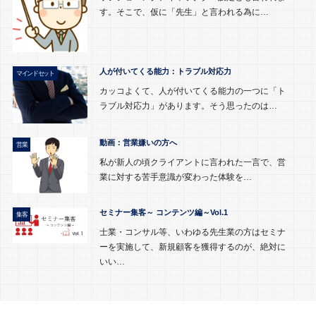
す。そこで、仮に「先生」と言われる為に…
人が付いてくる能力：トラブル対応力
マインドセット
カッコよくて、人が付いてくる能力の一つに「ト
ラブル対応力」があります。そう思ったのは…
動画：営業嫌いの方へ
営業
私が新人の頃クライアントに言われた一言で、営
業に対する苦手意識が変わった体験を…
セミナー集客～ コンテンツ編～Vol.1
集客
士業・コンサル等、いわゆる先生業の方はセミナ
ーを実施して、新規顧客を獲得するのが、絶対に
いい…