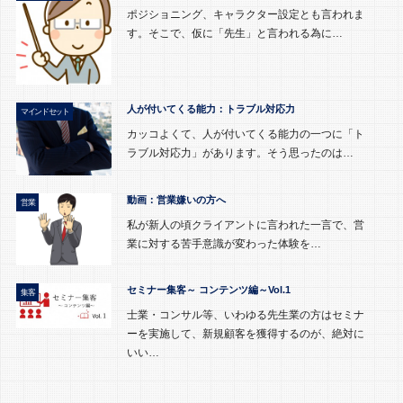
ポジショニング、キャラクター設定とも言われま
す。そこで、仮に「先生」と言われる為に…
人が付いてくる能力：トラブル対応力
マインドセット
カッコよくて、人が付いてくる能力の一つに「ト
ラブル対応力」があります。そう思ったのは…
動画：営業嫌いの方へ
営業
私が新人の頃クライアントに言われた一言で、営
業に対する苦手意識が変わった体験を…
セミナー集客～ コンテンツ編～Vol.1
集客
士業・コンサル等、いわゆる先生業の方はセミナ
ーを実施して、新規顧客を獲得するのが、絶対に
いい…