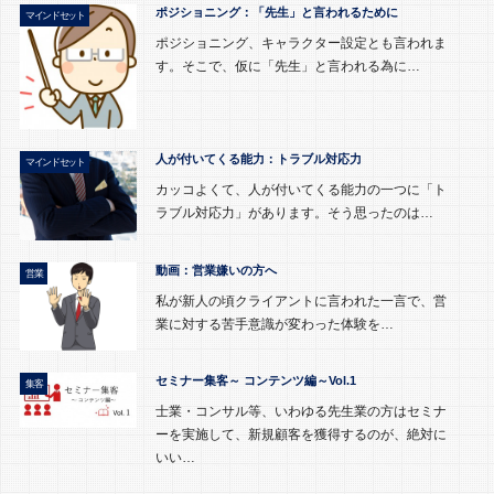
ポジショニング：「先生」と言われるために
マインドセット
ポジショニング、キャラクター設定とも言われま
す。そこで、仮に「先生」と言われる為に…
人が付いてくる能力：トラブル対応力
マインドセット
カッコよくて、人が付いてくる能力の一つに「ト
ラブル対応力」があります。そう思ったのは…
動画：営業嫌いの方へ
営業
私が新人の頃クライアントに言われた一言で、営
業に対する苦手意識が変わった体験を…
セミナー集客～ コンテンツ編～Vol.1
集客
士業・コンサル等、いわゆる先生業の方はセミナ
ーを実施して、新規顧客を獲得するのが、絶対に
いい…