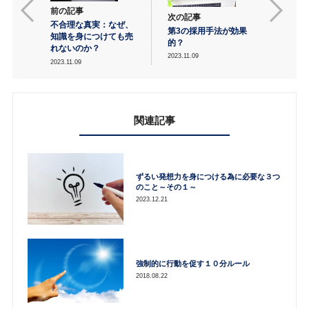
前の記事
次の記事
不合理な真実：なぜ、
第3の採用手法が効果
知識を身につけても売
的？
れないのか？
2023.11.09
2023.11.09
関連記事
ずるい発想力を身につける為に必要な３つ
のこと～その１～
2023.12.21
強制的に行動を促す１０分ルール
2018.08.22