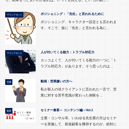
ポジショニング：「先生」と言われるために
マインドセット
ポジショニング、キャラクター設定とも言われま
す。そこで、仮に「先生」と言われる為に…
人が付いてくる能力：トラブル対応力
マインドセット
カッコよくて、人が付いてくる能力の一つに「ト
ラブル対応力」があります。そう思ったのは…
動画：営業嫌いの方へ
営業
私が新人の頃クライアントに言われた一言で、営
業に対する苦手意識が変わった体験を…
セミナー集客～ コンテンツ編～Vol.1
集客
士業・コンサル等、いわゆる先生業の方はセミナ
ーを実施して、新規顧客を獲得するのが、絶対に