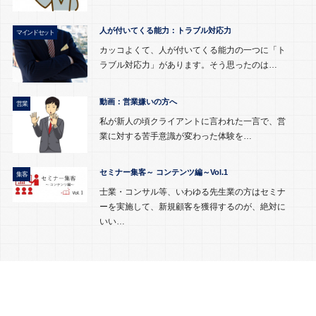
人が付いてくる能力：トラブル対応力
マインドセット
カッコよくて、人が付いてくる能力の一つに「ト
ラブル対応力」があります。そう思ったのは…
動画：営業嫌いの方へ
営業
私が新人の頃クライアントに言われた一言で、営
業に対する苦手意識が変わった体験を…
セミナー集客～ コンテンツ編～Vol.1
集客
士業・コンサル等、いわゆる先生業の方はセミナ
ーを実施して、新規顧客を獲得するのが、絶対に
いい…